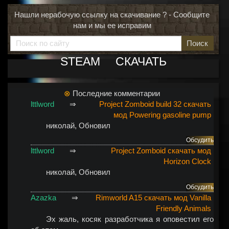
Нашли нерабочую ссылку на скачивание ? - Сообщите
нам и мы ее исправим
Поиск
STEAM
СКАЧАТЬ
⊗
Последние комментарии
lttlword
⇒
Project Zomboid build 32 скачать
мод Powering gasoline pump
николай
, Обновил
Обсудить
lttlword
⇒
Project Zomboid скачать мод
Horizon Clock
николай
, Обновил
Обсудить
Azazka
⇒
Rimworld A15 скачать мод Vanilla
Friendly Animals
Эх жаль, косяк разработчика я оповестил его