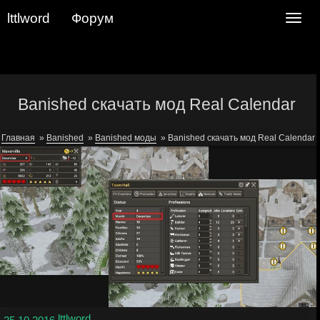
lttlword
Форум
Navig
Banished скачать мод Real Calendar
Главная
»
Banished
»
Banished моды
»
Banished скачать мод Real Calendar
lttlword