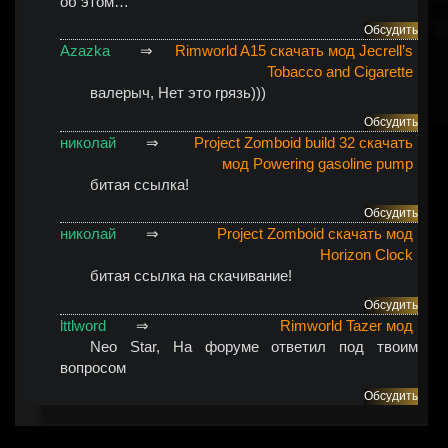
об этом…
Обсудить
Azazka
⇒
Rimworld A15 скачать мод Jecrell’s
Tobacco and Cigarette
валерыч
, Нет это грязь)))
Обсудить
николай
⇒
Project Zomboid build 32 скачать
мод Powering gasoline pump
битая ссылка!
Обсудить
николай
⇒
Project Zomboid скачать мод
Horizon Clock
битая ссылка на скачивание!
Обсудить
lttlword
⇒
Rimworld Tazer мод
Neo Star
, На форуме ответил под твоим
вопросом
Обсудить