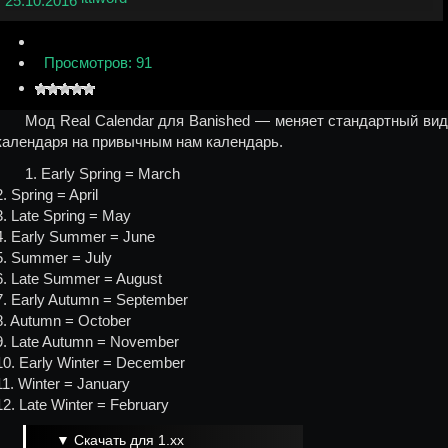
25.10.2016
Просмотров: 91
Мод Real Calendar для Banished — меняет стандартный вид
календаря на привычным нам календарь.
1. Early Spring = March
2. Spring = April
3. Late Spring = May
4. Early Summer = June
5. Summer = July
6. Late Summer = August
7. Early Autumn = September
8. Autumn = October
9. Late Autumn = November
10. Early Winter = December
11. Winter = January
12. Late Winter = February
▼ Скачать для 1.xх