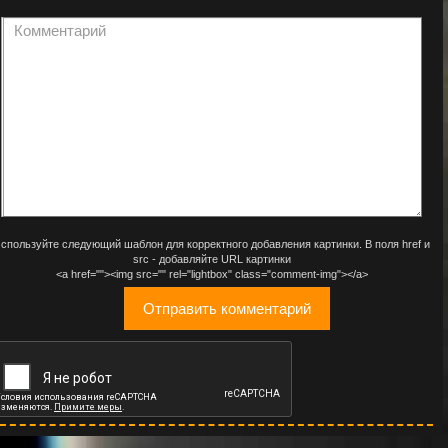
спользуйте следующий шаблон для корректного добавления картинки. В поля href и
src - добавляйте URL картинки
<a href=""><img src="" rel="lightbox" class="comment-img"></a>