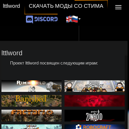
СКАЧАТЬ МОДЫ СО СТИМА
lttlword
Navig
lttlword
Проект lttlword посвящен следующим играм: