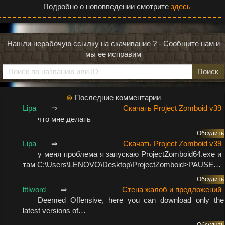
Подробно о нововведении смотрите
здесь
Нашли нерабочую ссылку на скачивание ? - Сообщите нам и
мы ее исправим
Поиск
⊗
Последние комментарии
Lipa
⇒
Скачать Project Zomboid v39
что мне делать
Обсудить
Lipa
⇒
Скачать Project Zomboid v39
у меня проблема я запускаю ProjectZomboid64.exe и
там C:\Users\LENOVO\Desktop\ProjectZomboid>PAUSE…
Обсудить
lttlword
⇒
Стена жалоб и предложений
Deemed Offensive
, here you can download only the
latest versions of…