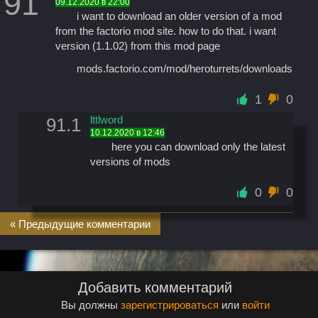
91
09.12.2020 в 22:00
i want to download an older version of a mod
from the factorio mod site. how to do that. i want
version (1.1.02) from this mod page
mods.factorio.com/mod/heroturrets/downloads
1
0
lttlword
91.1
10.12.2020 в 12:46
here you can download only the latest
versions of mods
0
0
« Предыдущие комментарии
Добавить комментарий
Вы должны
зарегистрироваться
или
войти