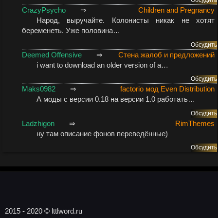
Обсудить
CrazyPsycho
⇒
Children and Pregnancy
Народ, выручайте. Колонисты никак не хотят
беременеть. Уже половина…
Обсудить
Deemed Offensive
⇒
Стена жалоб и предложений
i want to download an older version of a…
Обсудить
Maks0982
⇒
factorio мод Even Distribution
А моды с версии 0.18 на версии 1.0 работать…
Обсудить
Ladzhigon
⇒
RimThemes
ну там описание фонов переведённые)
Обсудить
2015 - 2020 © lttlword.ru