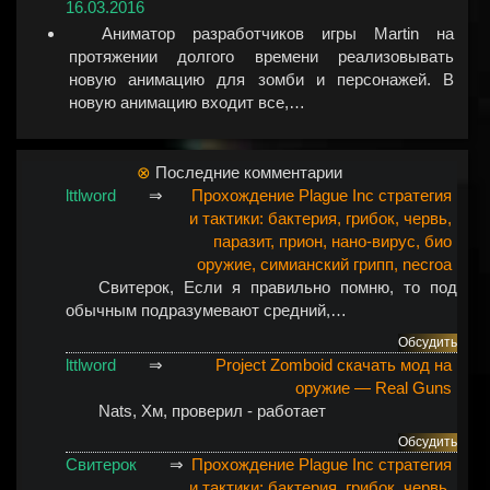
16.03.2016
Аниматор разработчиков игры Martin на
протяжении долгого времени реализовывать
новую анимацию для зомби и персонажей. В
новую анимацию входит все,…
⊗
Последние комментарии
lttlword
⇒
Прохождение Plague Inc стратегия
и тактики: бактерия, грибок, червь,
паразит, прион, нано-вирус, био
оружие, симианский грипп, necroa
Свитерок
, Если я правильно помню, то под
обычным подразумевают средний,…
Обсудить
lttlword
⇒
Project Zomboid скачать мод на
оружие — Real Guns
Nats
, Хм, проверил - работает
Обсудить
Свитерок
⇒
Прохождение Plague Inc стратегия
и тактики: бактерия, грибок, червь,