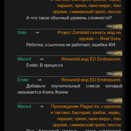
паразит, прион, нано-вирус, био
оружие, симианский грипп, necroa
А что такое обычный уровень сложности?
Обсудить
Nats
⇒
Project Zomboid скачать мод на
оружие — Real Guns
Ребятки, ссылочка не работает, ошибка 404
Обсудить
lttlword
⇒
Rimworld мод ED Embrasures
Ender
, В процессе
Обсудить
Ender
⇒
Rimworld мод ED Embrasures
Добавьте поучительный список который
называется Книга Жизни
Обсудить
lttlword
⇒
Прохождение Plague Inc стратегия
и тактики: бактерия, грибок, червь,
паразит, прион, нано-вирус, био
оружие, симианский грипп, necroa
Dyx
, Ключевой момент - откат симптомов.