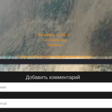
Rimworld A -15 -14 -13
-12 скачать мод
VeinMiner
Казино с быстрым выводом денег на карту
Добавить комментарий