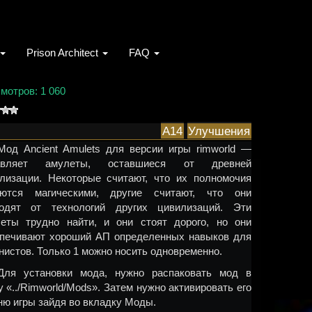
Prison Architect
FAQ
мотров: 1 060
A14
Улучшения
Мод Ancient Amulets для версии игры rimworld —
авляет амулеты, оставшиеся от древней
лизации. Некоторые считают, что их полномочия
яются магическими, другие считают, что они
ходят от технологий других цивилизаций. Эти
еты трудно найти, и они стоят дорого, но они
печивают хороший АП определенных навыков для
нистов. Только 1 можно носить одновременно.
Для установки мода, нужно распаковать мод в
у «../Rimworld/Mods». Затем нужно активировать его
ню игры зайдя во вкладку Моды.