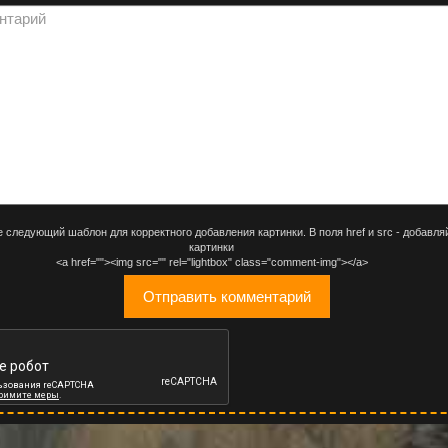
 следующий шаблон для корректного добавления картинки. В поля href и src - добавля
картинки
<a href=""><img src="" rel="lightbox" class="comment-img"></a>