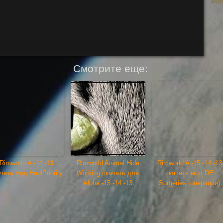
Смотрите еще:
Rimworld A -14 -13
Rimworld Animal Hide
Rimworld A -15 -14 -13
чать мод HaulPriority
Working скачать для
скачать мод DE
Alpha -15 -14 -13
Surgeries (операции)