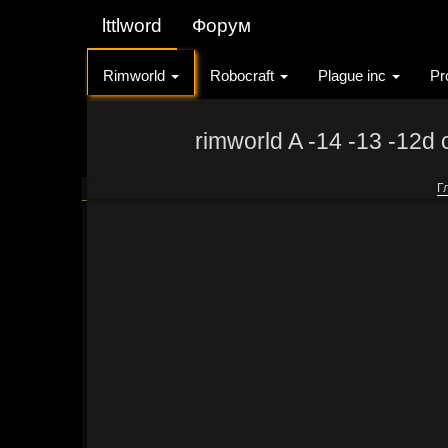
lttlword
Форум
Rimworld
Robocraft
Plague inc
Pr
rimworld A -14 -13 -12d
Г