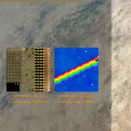
Rimworld A -15 -14
rimworld A -13 -12d
скачать мод Tilled Soil
скачать мод Catillery