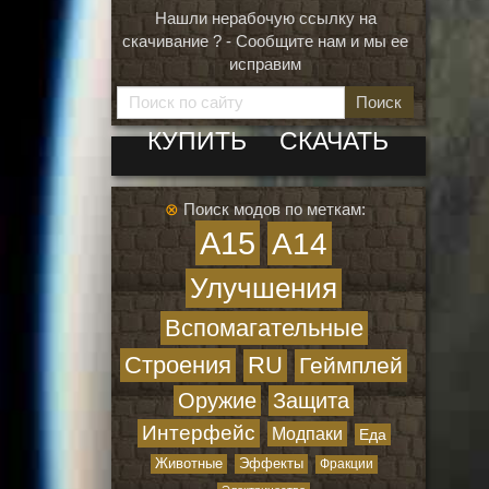
Нашли нерабочую ссылку на
скачивание ? - Сообщите нам и мы ее
исправим
Поиск
КУПИТЬ
СКАЧАТЬ
⊗
Поиск модов по меткам:
A15
A14
Улучшения
Вспомагательные
Строения
RU
Геймплей
Оружие
Защита
Интерфейс
Модпаки
Еда
Животные
Эффекты
Фракции