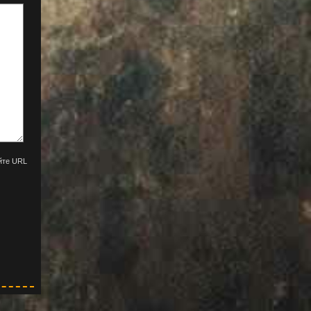
йте URL