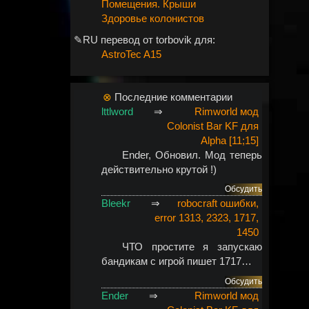
Помещения. Крыши
Здоровье колонистов
✎RU перевод от torbovik для:
AstroTec A15
⊗
Последние комментарии
lttlword
⇒
Rimworld мод
Colonist Bar KF для
Alpha [11;15]
Ender
, Обновил. Мод теперь
действительно крутой !)
Обсудить
Bleekr
⇒
robocraft ошибки,
error 1313, 2323, 1717,
1450
ЧТО простите я запускаю
бандикам с игрой пишет 1717…
Обсудить
Ender
⇒
Rimworld мод