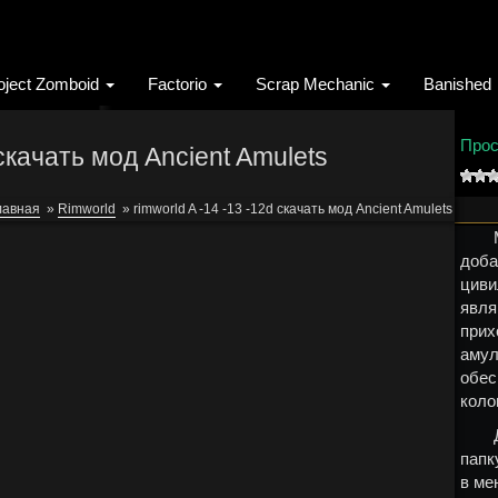
oject Zomboid
Factorio
Scrap Mechanic
Banished
Прос
 скачать мод Ancient Amulets
лавная
»
Rimworld
»
rimworld A -14 -13 -12d скачать мод Ancient Amulets
доб
циви
явл
при
амул
обес
коло
папк
в ме