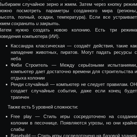
Выбираем случайное зерно и жмем. Затем через кнопку режим
можно посмотреть параметры созданного мира (регионы,
высота, полный, осадки, температура). Если все устраивает
жмем
сохранить и закрыть
.
Затем нужно создать новою колонию. Есть три режима
поведения компьютера (ИИ).
Кассандра классическая — создаёт действия, такие как
нападение животных, пиратов. Могут падать ресурсы с
неба
Фиби Строитель — Между серьёзными испытаниями,
компьютер дает достаточно времени для строительства и
отдыха колонии
Ренди случайный — компьютер не следует правилам. ОН
создает случайные события, даже если конец будет
трагичен
Также есть 5 уровней сложности:
Free play — Стиль игры сосредоточено на создании
колонии в песочнице. Появляются угрозы, но они крайне
слабы
Basebuild — Стиль игры сосредоточено на базовой здания.