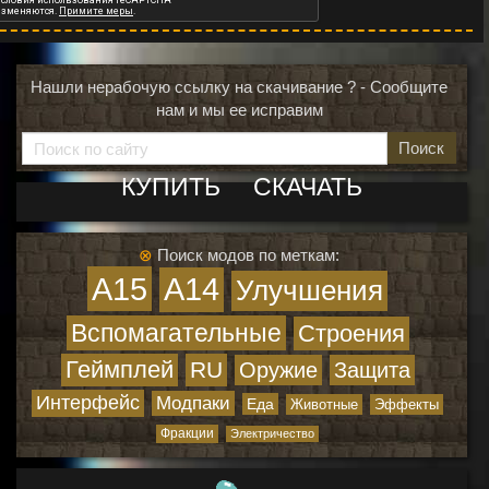
Нашли нерабочую ссылку на скачивание ? - Сообщите
нам и мы ее исправим
Поиск
КУПИТЬ
СКАЧАТЬ
⊗
Поиск модов по меткам:
A15
A14
Улучшения
Вспомагательные
Строения
Геймплей
RU
Оружие
Защита
Интерфейс
Модпаки
Еда
Животные
Эффекты
Фракции
Электричество