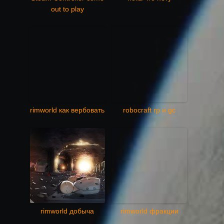
out to play
rimworld как вербовать
robocraft rp и gc
rimworld добыча
rimworld фракции