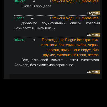
lttlword
⇒
Rimworld мод ED Embrasures
Ender
, В процессе
Обсудить
Ender
⇒
Rimworld мод ED Embrasures
Добавьте поучительный список который
называется Книга Жизни
Обсудить
lttlword
⇒
Прохождение Plague Inc стратегия
и тактики: бактерия, грибок, червь,
паразит, прион, нано-вирус, био
оружие, симианский грипп, necroa
Dyx
, Ключевой момент - откат симптомов.
Априори, без симптомов заражение…
Обсудить