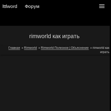
lttlword
Форум
Navig
rimworld как играть
Главная
»
Rimworld
»
Rimworld Полезное | Объяснение
»
rimworld как
играть