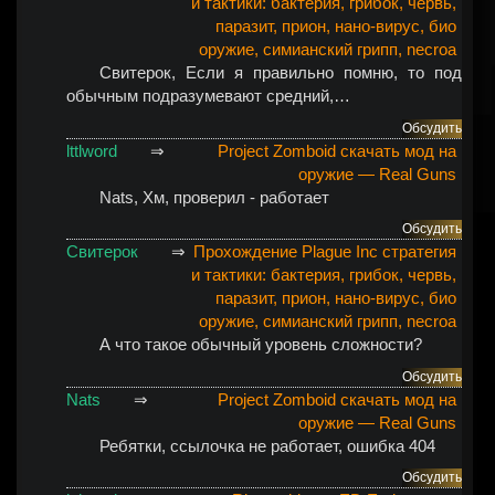
и тактики: бактерия, грибок, червь,
паразит, прион, нано-вирус, био
оружие, симианский грипп, necroa
Свитерок
, Если я правильно помню, то под
обычным подразумевают средний,…
Обсудить
lttlword
⇒
Project Zomboid скачать мод на
оружие — Real Guns
Nats
, Хм, проверил - работает
Обсудить
Свитерок
⇒
Прохождение Plague Inc стратегия
и тактики: бактерия, грибок, червь,
паразит, прион, нано-вирус, био
оружие, симианский грипп, necroa
А что такое обычный уровень сложности?
Обсудить
Nats
⇒
Project Zomboid скачать мод на
оружие — Real Guns
Ребятки, ссылочка не работает, ошибка 404
Обсудить