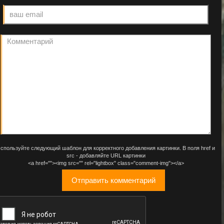
спользуйте следующий шаблон для корректного добавления картинки. В поля href и
src - добавляйте URL картинки
<a href=""><img src="" rel="lightbox" class="comment-img"></a>