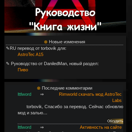
⊗
Новые изменения
✎RU перевод от torbovik для:
AstroTec A15
✎ Руководство от DaniledMan, новый раздел:
Пиво
⊗
Последние комментарии
lttlword
⇒
Rimworld скачать мод AstroTec
Labs
torbovik, Спасибо за перевод. Сейчас обновлю
мод и залью…
Обсудить
lttlword
⇒
Активность на сайте