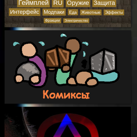
Геймплей
RU
Оружие
Защита
Интерфейс
Модпаки
Еда
Животные
Эффекты
Фракции
Электричество