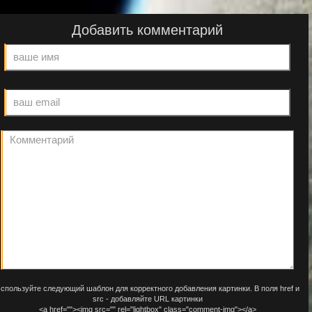
Добавить комментарий
спользуйте следующий шаблон для корректного добавления картинки. В поля href и
src - добавляйте URL картинки
<a href=""><img src="" rel="lightbox" class="comment-img"></a>