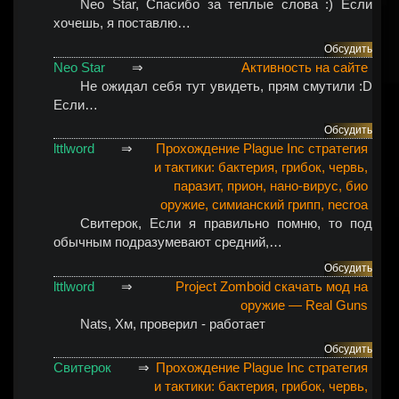
Neo Star
, Спасибо за теплые слова :) Если
хочешь, я поставлю…
Обсудить
Neo Star
⇒
Активность на сайте
Не ожидал себя тут увидеть, прям смутили :D
Если…
Обсудить
lttlword
⇒
Прохождение Plague Inc стратегия
и тактики: бактерия, грибок, червь,
паразит, прион, нано-вирус, био
оружие, симианский грипп, necroa
Свитерок
, Если я правильно помню, то под
обычным подразумевают средний,…
Обсудить
lttlword
⇒
Project Zomboid скачать мод на
оружие — Real Guns
Nats
, Хм, проверил - работает
Обсудить
Свитерок
⇒
Прохождение Plague Inc стратегия
и тактики: бактерия, грибок, червь,