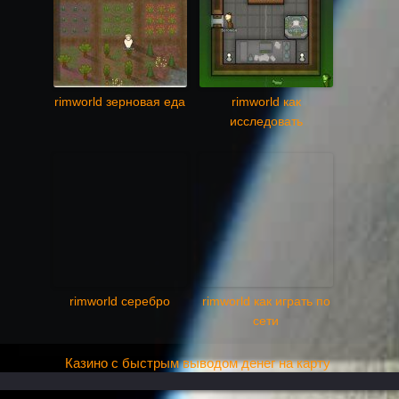
rimworld зерновая еда
rimworld как
исследовать
rimworld серебро
rimworld как играть по
сети
Казино с быстрым выводом денег на карту