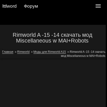
lttlword
Форум
Navig
Rimworld A -15 -14 скачать мод
Miscellaneous w MAI+Robots
Главная
»
Rimworld
»
Моды для Rimworld A15
»
Rimworld A -15 -14 скачать
мод Miscellaneous w MAI+Robots