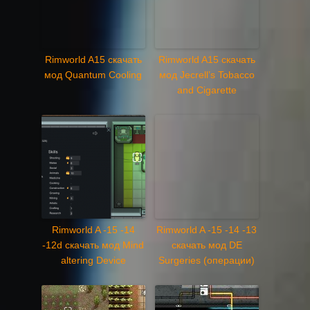
Rimworld A15 скачать
Rimworld A15 скачать
мод Quantum Cooling
мод Jecrell’s Tobacco
and Cigarette
Rimworld A -15 -14
Rimworld A -15 -14 -13
-12d скачать мод Mind
скачать мод DE
altering Device
Surgeries (операции)