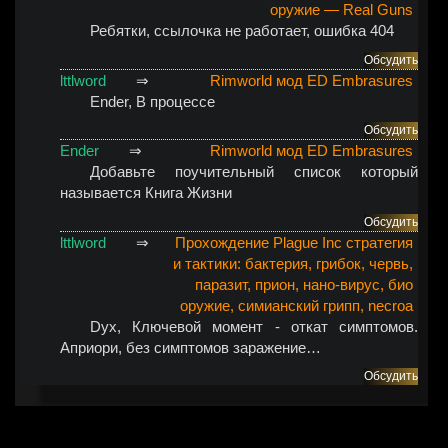
оружие — Real Guns
Ребятки, ссылочка не работает, ошибка 404
Обсудить
lttlword
⇒
Rimworld мод ED Embrasures
Ender
, В процессе
Обсудить
Ender
⇒
Rimworld мод ED Embrasures
Добавьте поучительный список который
называется Книга Жизни
Обсудить
lttlword
⇒
Прохождение Plague Inc стратегия
и тактики: бактерия, грибок, червь,
паразит, прион, нано-вирус, био
оружие, симианский грипп, necroa
Dyx
, Ключевой момент - откат симптомов.
Априори, без симптомов заражение…
Обсудить