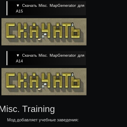
▼ Скачать Misc. MapGenerator для
A15
▼ Скачать Misc. MapGenerator для
A14
Misc. Training
Мод добавляет учебные заведения: