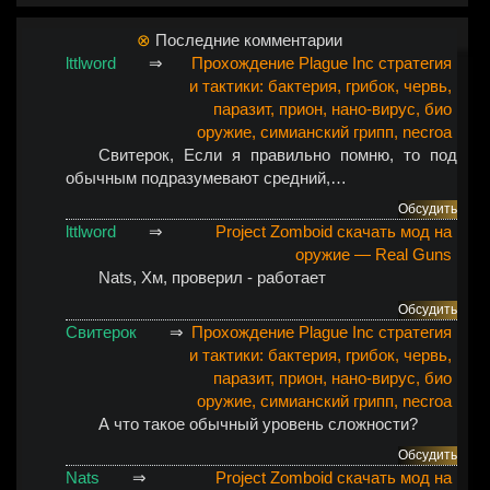
⊗
Последние комментарии
lttlword
⇒
Прохождение Plague Inc стратегия
и тактики: бактерия, грибок, червь,
паразит, прион, нано-вирус, био
оружие, симианский грипп, necroa
Свитерок
, Если я правильно помню, то под
обычным подразумевают средний,…
Обсудить
lttlword
⇒
Project Zomboid скачать мод на
оружие — Real Guns
Nats
, Хм, проверил - работает
Обсудить
Свитерок
⇒
Прохождение Plague Inc стратегия
и тактики: бактерия, грибок, червь,
паразит, прион, нано-вирус, био
оружие, симианский грипп, necroa
А что такое обычный уровень сложности?
Обсудить
Nats
⇒
Project Zomboid скачать мод на