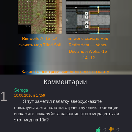
Rimworld A -15 -14
rimworld скачать мод
скачать мод Tilled Soil
RedistHeat — Vents-
Ducts для Alpha -15
-14 -12
Казино с быстрым выводом денег на карту
Комментарии
Serega
1
10.06.2016 в 17:59
Я тут заметил палатку вверху,скажите
пожалуйста,эта палатка странствующих торговцев
и скажите пожалуйста название этого мода,есть ли
этот мод на 13a?
0
0