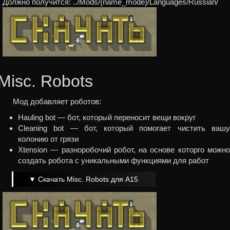
Должно получится: ../Mods/{name_mode}/Languages/Russian/
Misc. Robots
Мод добавляет роботов:
Hauling bot — бот, который переносит вещи вокруг
Cleaning bot — бот, который помогает чистить вашу
колонию от грязи
Xtension — разноробочий робот, на основе которго можно
создать робота с уникальными функциями для работ
▼ Скачать Misc. Robots для A15