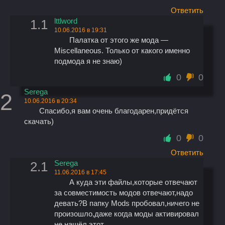
Ответить
lttlword
1.1
10.06.2016 в 19:31
Палатка от этого же мода —
Miscellaneous. Только от какого именно
подмода я не знаю)
0
0
Serega
2
10.06.2016 в 20:34
Спасибо,я вам очень благодарен,придётся
скачать)
0
0
Ответить
Serega
2.1
11.06.2016 в 17:45
А куда эти файлы,которые отвечают
за совместимость модов отвечают,надо
девать?В папку Mods пробовал,ничего не
произошло,даже когда моды активировал
не нашёл этот.