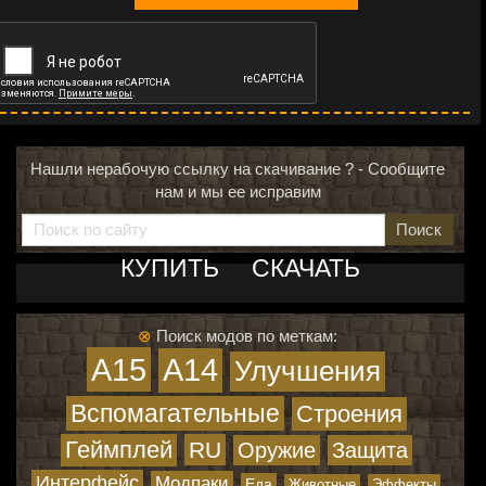
Нашли нерабочую ссылку на скачивание ? - Сообщите
нам и мы ее исправим
Поиск
КУПИТЬ
СКАЧАТЬ
⊗
Поиск модов по меткам:
A15
A14
Улучшения
Вспомагательные
Строения
Геймплей
RU
Оружие
Защита
Интерфейс
Модпаки
Еда
Животные
Эффекты