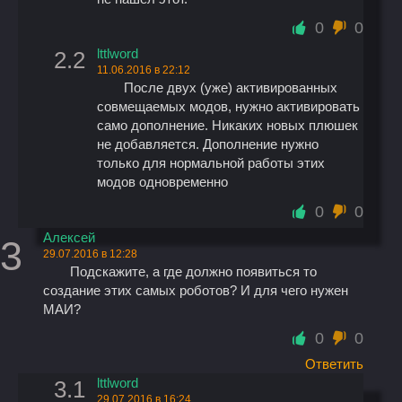
0
0
lttlword
2.2
11.06.2016 в 22:12
После двух (уже) активированных
совмещаемых модов, нужно активировать
само дополнение. Никаких новых плюшек
не добавляется. Дополнение нужно
только для нормальной работы этих
модов одновременно
0
0
Алексей
3
29.07.2016 в 12:28
Подскажите, а где должно появиться то
создание этих самых роботов? И для чего нужен
МАИ?
0
0
Ответить
lttlword
3.1
29.07.2016 в 16:24