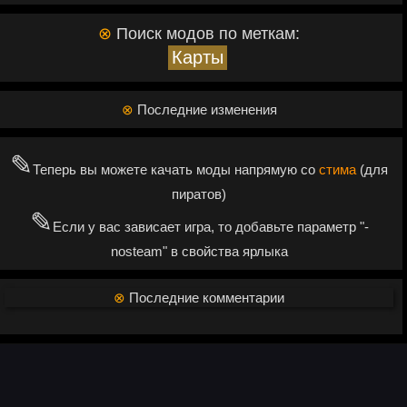
⊗
Поиск модов по меткам:
Карты
⊗
Последние изменения
✎
Теперь вы можете качать моды напрямую со
стима
(для
пиратов)
✎
Если у вас зависает игра, то добавьте параметр "-
nosteam" в свойства ярлыка
⊗
Последние комментарии