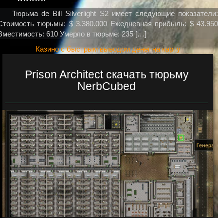
Тюрьма de Bill Silverlight S2 имеет следующие показатели:
Стоимость тюрьмы: $ 3.380.000 Ежедневная прибыль: $ 43.950
Вместимость: 610 Умерло в тюрьме: 235 […]
Казино с быстрым выводом денег на карту
Prison Architect скачать тюрьму
NerbCubed