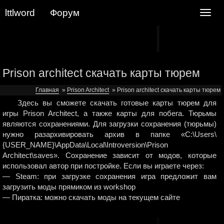
lttlword
Форум
Navig
Prison architect скачать карты тюрем
Главная
»
Prison Architect
»
Prison architect скачать карты тюрем
Здесь вы сможете скачать готовые карты тюрем для
игры Prison Architect, а также карты для побега. Тюрьмы
являются сохранениями. Для загрузки сохранения (тюрьмы)
нужно разархивировать архив в папке «C:\Users\
{USER_NAME}\AppData\Local\Introversion\Prison
Architect\saves». Сохранение зависит от модов, которые
использовал автор при постройке. Если вы играете через:
— Steam: при загрузке сохранения игра предложит вам
загрузить моды прямиком из workshop
— Пиратка: можно скачать моды на текущем сайте