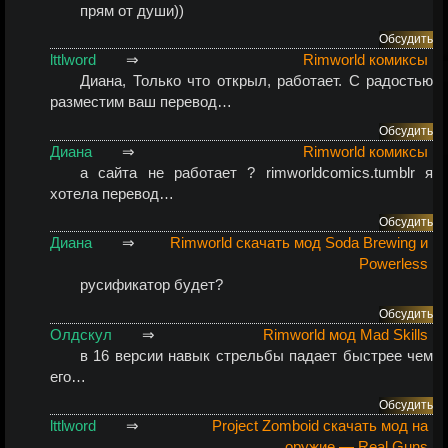
прям от души))
Обсудить
lttlword
⇒
Rimworld комиксы
Диана
, Только что открыл, работает. С радостью
разместим ваш перевод…
Обсудить
Диана
⇒
Rimworld комиксы
а сайта не работает ? rimworldcomics.tumblr я
хотела перевод…
Обсудить
Диана
⇒
Rimworld скачать мод Soda Brewing и
Powerless
русификатор будет?
Обсудить
Олдскул
⇒
Rimworld мод Mad Skills
в 16 версии навык стрельбы падает быстрее чем
его…
Обсудить
lttlword
⇒
Project Zomboid скачать мод на
оружие — Real Guns