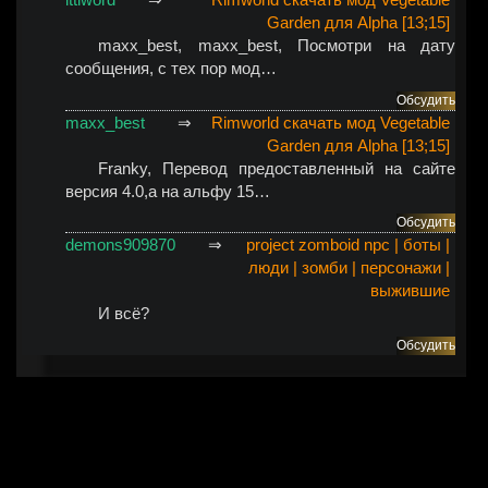
Garden для Alpha [13;15]
maxx_best
, maxx_best, Посмотри на дату
сообщения, с тех пор мод…
Обсудить
maxx_best
⇒
Rimworld скачать мод Vegetable
Garden для Alpha [13;15]
Franky
, Перевод предоставленный на сайте
версия 4.0,а на альфу 15…
Обсудить
demons909870
⇒
project zomboid npc | боты |
люди | зомби | персонажи |
выжившие
И всё?
Обсудить