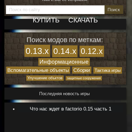
Поиск
КУПИТЬ
СКАЧАТЬ
Поиск модов по меткам:
0.13.x
0.14.x
0.12.x
Информационные
Вспомагательные объекты
Сборки
Тактика игры
Улучшение объктов
защитные сооружения
Последняя новость игры
Что нас ждет в factorio 0.15 часть 1