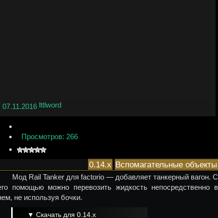
lttlword
07.11.2016
Просмотров: 266
0.14.x
Вспомагательные объекты
Мод Rail Tanker для factorio — добавляет танкерный вагон. С
его помощью можно перевозить жидкость непосредственно в
нем, не используя бочки.
▼ Скачать для 0.14.x