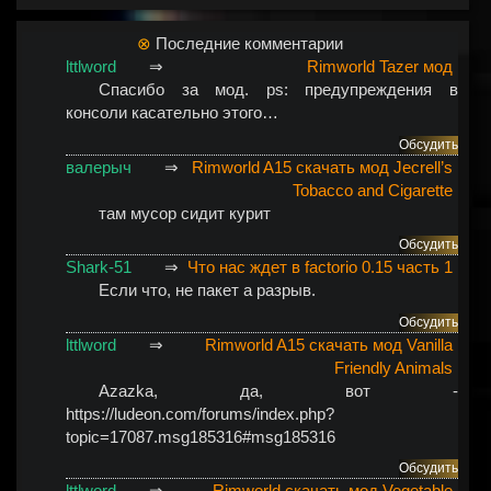
⊗
Последние комментарии
lttlword
⇒
Rimworld Tazer мод
Спасибо за мод. ps: предупреждения в
консоли касательно этого…
Обсудить
валерыч
⇒
Rimworld A15 скачать мод Jecrell’s
Tobacco and Cigarette
там мусор сидит курит
Обсудить
Shark-51
⇒
Что нас ждет в factorio 0.15 часть 1
Если что, не пакет а разрыв.
Обсудить
lttlword
⇒
Rimworld A15 скачать мод Vanilla
Friendly Animals
Azazka
, да, вот -
https://ludeon.com/forums/index.php?
topic=17087.msg185316#msg185316
Обсудить
lttlword
⇒
Rimworld скачать мод Vegetable