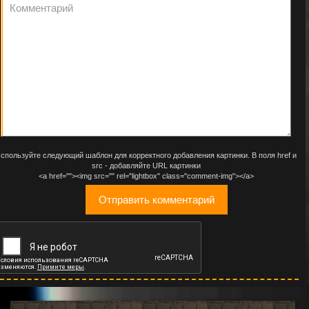
спользуйте следующий шаблон для корректного добавления картинки. В поля href и
src - добавляйте URL картинки
<a href=""><img src="" rel="lightbox" class="comment-img"></a>