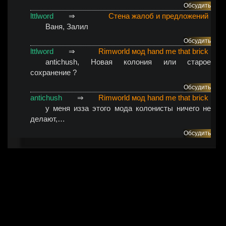
Обсудить
lttlword
⇒
Стена жалоб и предложений
Ваня
, Залил
Обсудить
lttlword
⇒
Rimworld мод hand me that brick
antichush
, Новая колония или старое
сохранение ?
Обсудить
antichush
⇒
Rimworld мод hand me that brick
у меня изза этого мода колонисты ничего не
делают,…
Обсудить