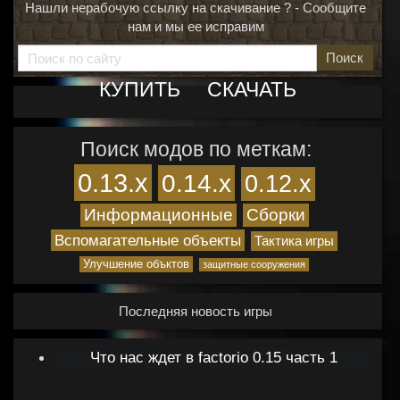
Нашли нерабочую ссылку на скачивание ? - Сообщите
нам и мы ее исправим
Поиск
КУПИТЬ
СКАЧАТЬ
Поиск модов по меткам:
0.13.x
0.14.x
0.12.x
Информационные
Сборки
Вспомагательные объекты
Тактика игры
Улучшение объктов
защитные сооружения
Последняя новость игры
Что нас ждет в factorio 0.15 часть 1