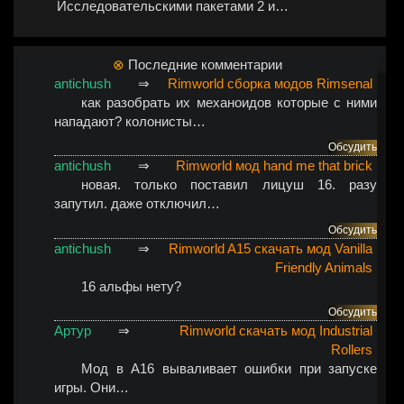
Исследовательскими пакетами 2 и…
⊗
Последние комментарии
antichush
⇒
Rimworld сборка модов Rimsenal
как разобрать их механоидов которые с ними
нападают? колонисты…
Обсудить
antichush
⇒
Rimworld мод hand me that brick
новая. только поставил лицуш 16. разу
запутил. даже отключил…
Обсудить
antichush
⇒
Rimworld A15 скачать мод Vanilla
Friendly Animals
16 альфы нету?
Обсудить
Артур
⇒
Rimworld скачать мод Industrial
Rollers
Мод в A16 вываливает ошибки при запуске
игры. Они…