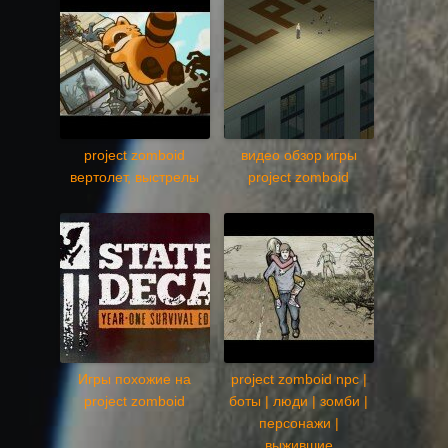
project zomboid
видео обзор игры
вертолет, выстрелы
project zomboid
Игры похожие на
project zomboid npc |
project zomboid
боты | люди | зомби |
персонажи |
выжившие