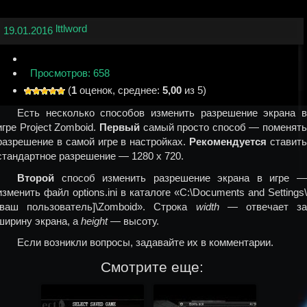
lttlword
19.01.2016
Просмотров: 658
(
1
оценок, среднее:
5,00
из 5)
Есть несколько способов изменить разрешение экрана в
игре Project Zomboid.
Первый
самый просто способ — поменять
разрешение в самой игре в настройках.
Рекомендуется
ставит
стандартное разрешение — 1280 х 720.
Второй
способ изменить разрешение экрана в игре —
изменить файл options.ini в каталоге «C:\Documents and Settings\
[ваш пользователь]\Zomboid». Строка
width
— отвечает за
ширину экрана, а
height
— высоту.
Если возникли вопросы, задавайте их в комментарии.
Смотрите еще: