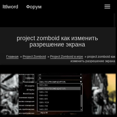
lttlword
Форум
Navig
project zomboid как изменить
разрешение экрана
Главная
»
Project Zomboid
»
Project Zomboid в игре
»
project zomboid как
изменить разрешение экрана