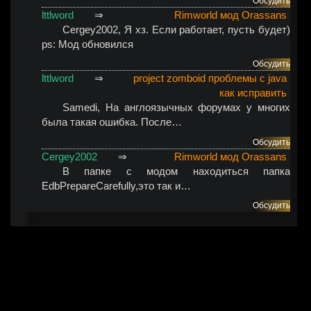
Обсудить
lttlword
⇒
Rimworld мод Orassans
Cergey2002
, Я хз. Если работает, пусть будет)
ps: Мод обновился
Обсудить
lttlword
⇒
project zomboid проблемы с java
как исправить
Samedi
, На англоязычных форумах у многих
была такая ошибка. После…
Обсудить
Cergey2002
⇒
Rimworld мод Orassans
В папке с модом находиться папка
EdbPrepareCarefully,это так и…
Обсудить