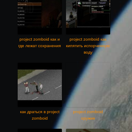
project zomboid как и
project zomboid как
где лежат сохранения
кипятить испорченную
воду
как драться в project
project zomboid
zomboid
оружие