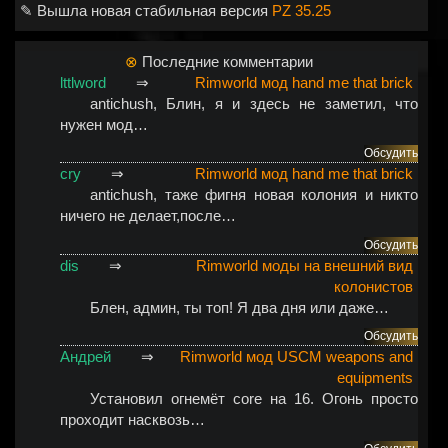
✎ Вышла новая стабильная версия
PZ 35.25
⊗
Последние комментарии
lttlword
⇒
Rimworld мод hand me that brick
antichush
, Блин, я и здесь не заметил, что
нужен мод…
Обсудить
cry
⇒
Rimworld мод hand me that brick
antichush
, таже фигня новая колония и никто
ничего не делает,после…
Обсудить
dis
⇒
Rimworld моды на внешний вид
колонистов
Блен, админ, ты топ! Я два дня или даже…
Обсудить
Андрей
⇒
Rimworld мод USCM weapons and
equipments
Установил огнемёт соre на 16. Огонь просто
проходит насквозь…