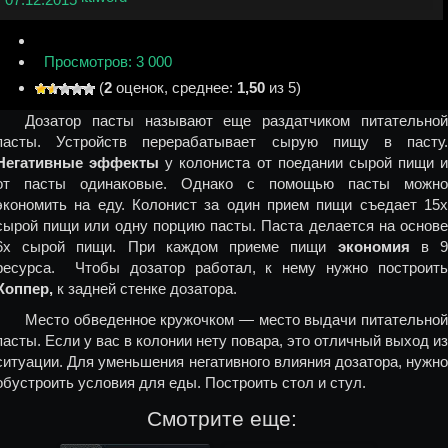
Просмотров: 3 000
(
2
оценок, среднее:
1,50
из 5)
Дозатор пасты называют еще раздатчиком питательной
пасты. Устройств перерабатывает сырую пищу в пасту.
Негативные эффекты
у колониста от поедании сырой пищи и
от пасты одинаковые. Однако с помощью пасты можно
экономить на еду. Колонист за один прием пищи съедает 15х
сырой пищи или одну порцию пасты. Паста делается на основе
6х сырой пищи. При каждом приеме пищи
экономия
в 
ресурса. Чтобы дозатор работал, к нему нужно построить
Хоппер,
к задней стенке дозатора.
Место обведенное кружочком — место выдачи питательной
пасты. Если у вас в колонии нету повара, это отличный выход из
ситуации. Для уменьшения негативного влияния дозатора, нужно
обустроить условия для еды. Построить стол и стул.
Смотрите еще: