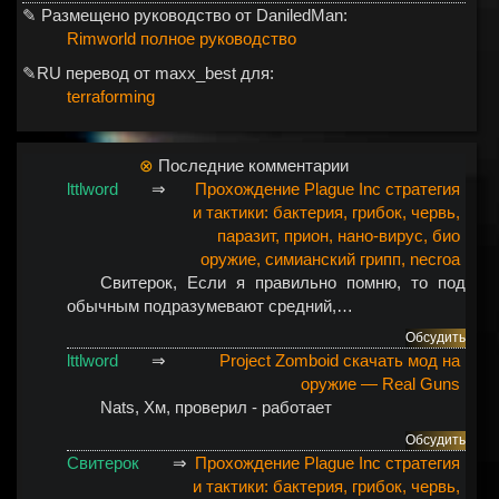
✎ Размещено руководство от DaniledMan:
Rimworld полное руководство
✎RU перевод от maxx_best для:
terraforming
⊗
Последние комментарии
lttlword
⇒
Прохождение Plague Inc стратегия
и тактики: бактерия, грибок, червь,
паразит, прион, нано-вирус, био
оружие, симианский грипп, necroa
Свитерок
, Если я правильно помню, то под
обычным подразумевают средний,…
Обсудить
lttlword
⇒
Project Zomboid скачать мод на
оружие — Real Guns
Nats
, Хм, проверил - работает
Обсудить
Свитерок
⇒
Прохождение Plague Inc стратегия
и тактики: бактерия, грибок, червь,