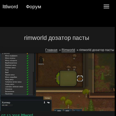
lttlword
Форум
Navig
rimworld дозатор пасты
Главная
»
Rimworld
»
rimworld дозатор пасты
lttlword
07.12.2015