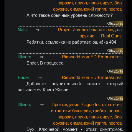
паразит, прион, нано-вирус, био
оружие, симианский грипп, necroa
А что такое обычный уровень сложности?
Обсудить
Nats
⇒
Project Zomboid скачать мод на
оружие — Real Guns
Ребятки, ссылочка не работает, ошибка 404
Обсудить
lttlword
⇒
Rimworld мод ED Embrasures
Ender
, В процессе
Обсудить
Ender
⇒
Rimworld мод ED Embrasures
Добавьте поучительный список который
называется Книга Жизни
Обсудить
lttlword
⇒
Прохождение Plague Inc стратегия
и тактики: бактерия, грибок, червь,
паразит, прион, нано-вирус, био
оружие, симианский грипп, necroa
Dyx
, Ключевой момент - откат симптомов.