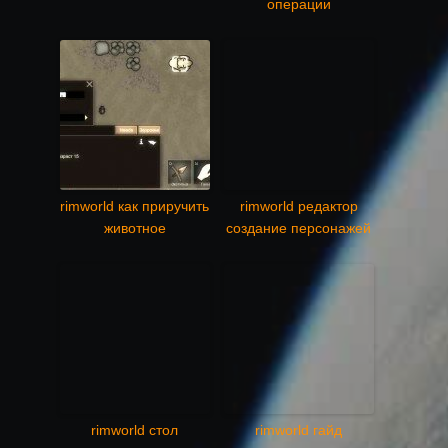
операции
rimworld как приручить
rimworld редактор
животное
создание персонажей
rimworld стол
rimworld гайд