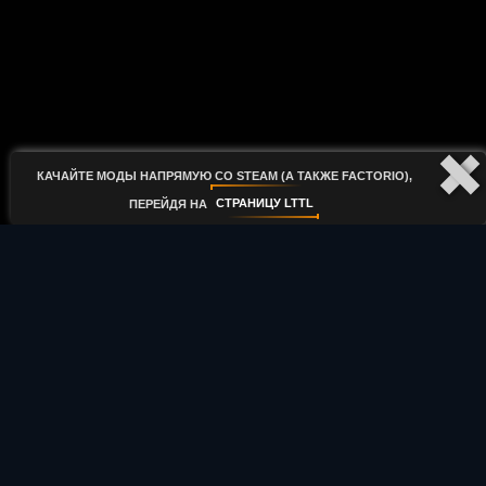
Качайте моды напрямую со Steam (а также factorio),
СТРАНИЦУ LTTL
перейдя на
2015 - 2020 © lttlword.ru
support@lttlword.ru
Личный кабинет
Часто задаваемые вопросы
Стена жалоб и предложений
Активность на сайте
Новости сайта lttl
Тесты