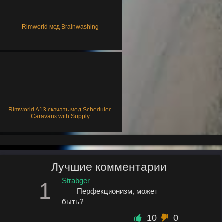
Rimworld мод Brainwashing
Rimworld A13 скачать мод Scheduled
Caravans with Supply
Лучшие комментарии
Strabger
1
Перфекционизм, может
быть?
10
0