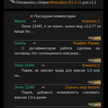
✎
Обновилась сборка
Minimalism R1.1-v1
для v1.1
⊗
Последние комментарии
lttlword
⇒
Krastorio 2
Denis 12345
, я не понял, нужен мод v1.0.7? он
вроде бы…
Обсудить
Istishia
⇒
Realistic Planets
С русификатором работа сделана на
половину. Нет полноценного описания…
Обсудить
Denis 12345
⇒
Krastorio 2
Парни, не хватает мода для версии 1.0 или
на…
Обсудить
Denis 12345
⇒
Скачать игру factorio
Парни, добавьте возможность скачивать
версию 1.0 и далее
Обсудить