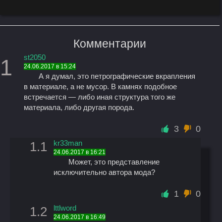
Комментарии
st2050
1
24.06.2017 в 15:24
А я думал, это петрографические вкрапления
в материале, а не мусор. В камнях подобное
встречается — либо иная структура того же
материала, либо другая порода.
3
0
kr33man
1.1
24.06.2017 в 16:21
Может, это представление
исключительно автора мода?
1
0
lttlword
1.2
24.06.2017 в 16:49