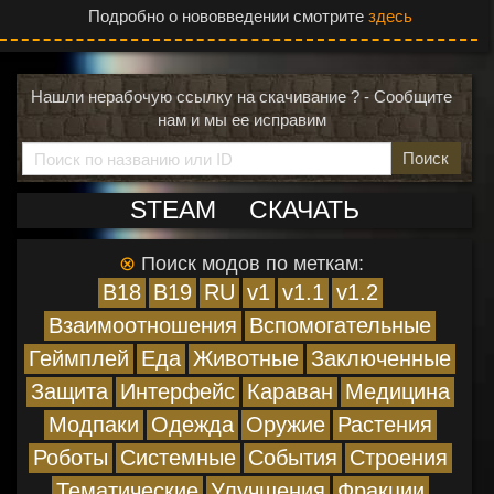
Подробно о нововведении смотрите
здесь
Нашли нерабочую ссылку на скачивание ? - Сообщите
нам и мы ее исправим
Поиск
STEAM
СКАЧАТЬ
⊗
Поиск модов по меткам:
B18
B19
RU
v1
v1.1
v1.2
Взаимоотношения
Вспомогательные
Геймплей
Еда
Животные
Заключенные
Защита
Интерфейс
Караван
Медицина
Модпаки
Одежда
Оружие
Растения
Роботы
Системные
События
Строения
Тематические
Улучшения
Фракции