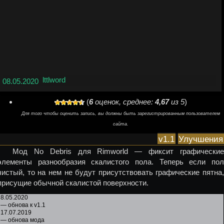
lttlword
08.05.2020
(
6
оценок, среднее:
4,67
из 5
)
Для того чтобы оценить запись, вы должны быть зарегистрированным пользователем
сайта.
v1.1
Улучшения
Мод No Debris для Rimworld — фиксит графические
элементы разнообразия скалистого пола. Теперь если пол
чистый, то на нем не будут присутствовать графические пятна,
присущие обычной скалистой поверхности.
8.05.2020
— обнова к v1.1
17.07.2019
— обнова мода